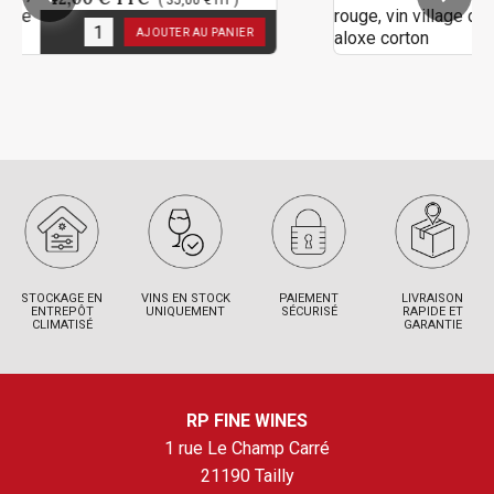
( 35,00 € HT )
( 
1
en stock
AJOUTER AU PANIER
AJOU
STOCKAGE EN
VINS EN STOCK
PAIEMENT
LIVRAISON
ENTREPÔT
UNIQUEMENT
SÉCURISÉ
RAPIDE ET
CLIMATISÉ
GARANTIE
RP FINE WINES
1 rue Le Champ Carré
21190 Tailly