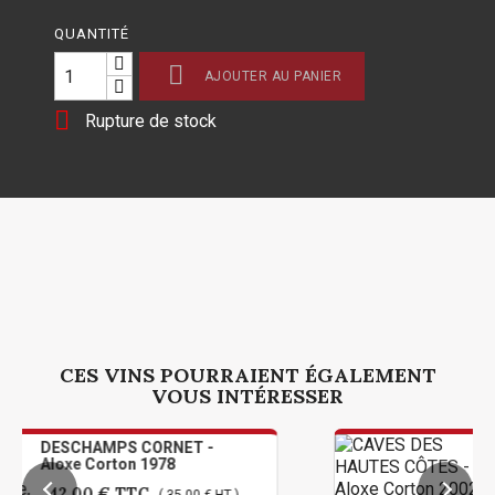
QUANTITÉ

AJOUTER AU PANIER

Rupture de stock
CES VINS POURRAIENT ÉGALEMENT
VOUS INTÉRESSER
S CORNET -
CAVES DES HAUT
on 1978
Aloxe Corton 200
TTC
31,20 €
TTC