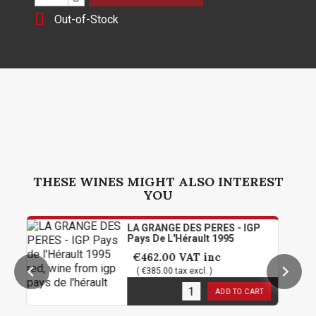

Out-of-Stock
THESE WINES MIGHT ALSO INTEREST
YOU
LA GRANGE DES PERES - IGP
Pays De L'Hérault 1995
€462.00
VAT inc
( €385.00 tax excl. )
1
in stock
ADD TO CART