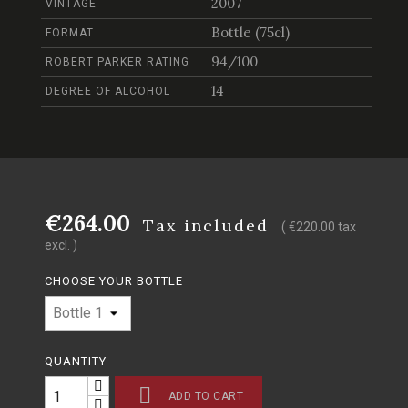
2007
VINTAGE
Bottle (75cl)
FORMAT
94/100
ROBERT PARKER RATING
14
DEGREE OF ALCOHOL
€264.00
Tax included
( €220.00 tax
excl. )
CHOOSE YOUR BOTTLE
QUANTITY

ADD TO CART