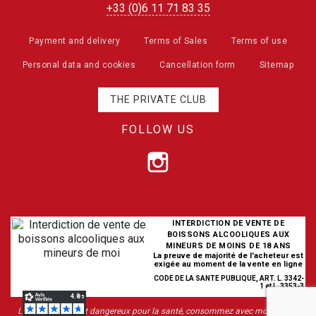
+33 (0)6 11 71 83 35
Payment and delivery
Terms of Sales
Terms of use
Personal data and cookies
Cancellation form
Sitemap
THE PRIVATE CLUB
FOLLOW US
INTERDICTION DE VENTE DE
BOISSONS ALCOOLIQUES AUX
MINEURS DE MOINS DE 18 ANS
La preuve de majorité de l'acheteur est
exigée au moment de la vente en ligne
CODE DE LA SANTE PUBLIQUE, ART. L. 3342-
1 et L. 3353-3
L’abus d’alcool est dangereux pour la santé, consommez avec modération