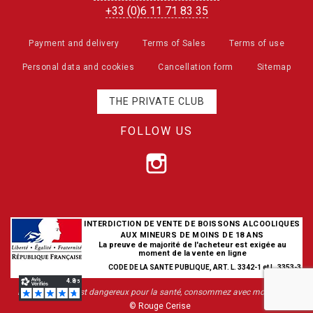
+33 (0)6 11 71 83 35
Payment and delivery
Terms of Sales
Terms of use
Personal data and cookies
Cancellation form
Sitemap
THE PRIVATE CLUB
FOLLOW US
INTERDICTION DE VENTE DE BOISSONS ALCOOLIQUES
AUX MINEURS DE MOINS DE 18 ANS
La preuve de majorité de l'acheteur est exigée au
moment de la vente en ligne
CODE DE LA SANTE PUBLIQUE, ART. L. 3342-1 et L. 3353-3
L’abus d’alcool est dangereux pour la santé, consommez avec modération
© Rouge Cerise