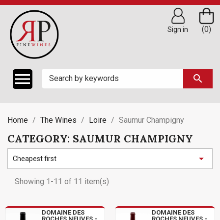
(0)
Sign in

search
Home
The Wines
Loire
Saumur Champigny
CATEGORY: SAUMUR CHAMPIGNY

Cheapest first
Showing 1-11 of 11 item(s)
DOMAINE DES
DOMAINE DES
ROCHES NEUVES -
ROCHES NEUVES -