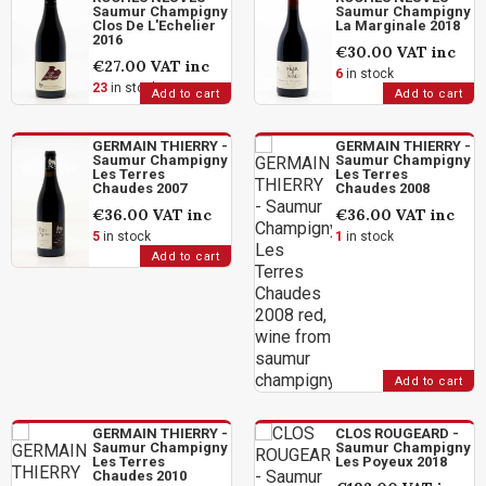
Saumur Champigny
Saumur Champigny
Clos De L'Echelier
La Marginale 2018
2016
€30.00
VAT inc
€27.00
VAT inc
6
in stock
23
in stock
Add to cart
Add to cart
GERMAIN THIERRY -
GERMAIN THIERRY -
Saumur Champigny
Saumur Champigny
Les Terres
Les Terres
Chaudes 2007
Chaudes 2008
€36.00
VAT inc
€36.00
VAT inc
5
in stock
1
in stock
Add to cart
Add to cart
GERMAIN THIERRY -
CLOS ROUGEARD -
Saumur Champigny
Saumur Champigny
Les Terres
Les Poyeux 2018
Chaudes 2010