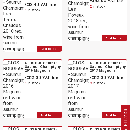
€192.00
VAT inc
€38.40
VAT inc
2
in stock
1
in stock
Add to cart
Add to cart
CLOS ROUGEARD -
CLOS ROUGEARD -
Saumur Champigny
Saumur Champigny
2016 Magnum
2017 Magnum
€312.00
VAT inc
€312.00
VAT inc
1
in stock
3
in stock
R
Add to cart
Add to cart
F
I
L
T
E
CLOS ROUGEARD -
CLOS ROUGEARD -