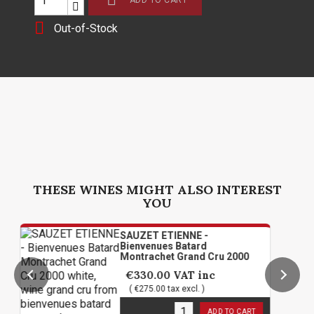
ADD TO CART

Out-of-Stock
THESE WINES MIGHT ALSO INTEREST
YOU
SAUZET ETIENNE -
Bienvenues Batard
Montrachet Grand Cru 2000
€330.00
VAT inc
( €275.00 tax excl. )
1
in stock
ADD TO CART