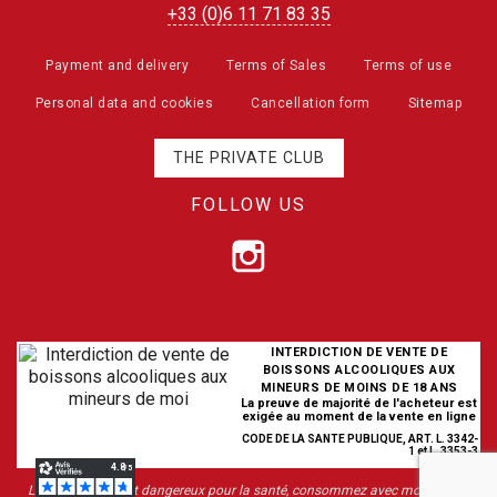
+33 (0)6 11 71 83 35
Payment and delivery
Terms of Sales
Terms of use
Personal data and cookies
Cancellation form
Sitemap
THE PRIVATE CLUB
FOLLOW US
INTERDICTION DE VENTE DE
BOISSONS ALCOOLIQUES AUX
MINEURS DE MOINS DE 18 ANS
La preuve de majorité de l'acheteur est
exigée au moment de la vente en ligne
CODE DE LA SANTE PUBLIQUE, ART. L. 3342-
1 et L. 3353-3
L’abus d’alcool est dangereux pour la santé, consommez avec modération