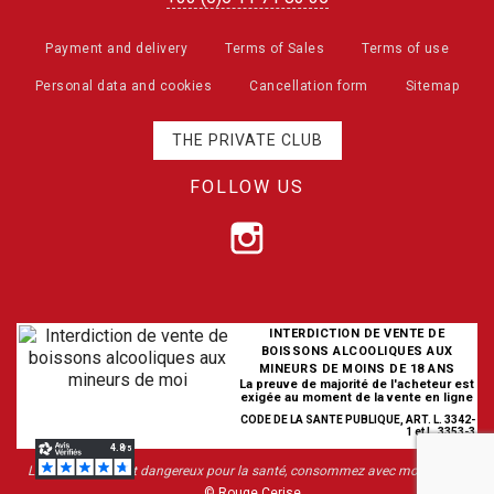
Payment and delivery
Terms of Sales
Terms of use
Personal data and cookies
Cancellation form
Sitemap
THE PRIVATE CLUB
FOLLOW US
INTERDICTION DE VENTE DE
BOISSONS ALCOOLIQUES AUX
MINEURS DE MOINS DE 18 ANS
La preuve de majorité de l'acheteur est
exigée au moment de la vente en ligne
CODE DE LA SANTE PUBLIQUE, ART. L. 3342-
1 et L. 3353-3
L’abus d’alcool est dangereux pour la santé, consommez avec modération
© Rouge Cerise