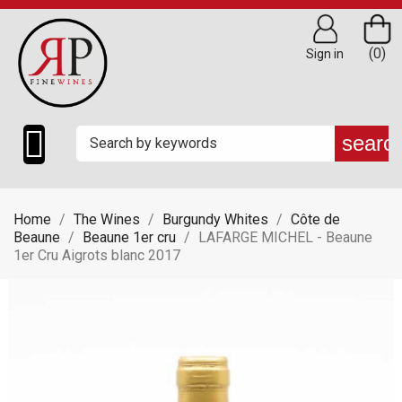
(0)
Sign in

searc
Home
The Wines
Burgundy Whites
Côte de
Beaune
Beaune 1er cru
LAFARGE MICHEL - Beaune
1er Cru Aigrots blanc 2017