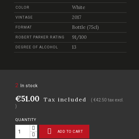
White
COLOR
2017
VINTAGE
Bottle (75cl)
FORMAT
91/100
ROBERT PARKER RATING
13
DEGREE OF ALCOHOL
2
In stock
€51.00
Tax included
( €42.50 tax excl.
)
QUANTITY

ADD TO CART