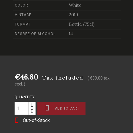
White
COLOR
2019
VINTAGE
Bottle (75cl)
FORMAT
14
DEGREE OF ALCOHOL
€46.80
Tax included
( €39.00 tax
excl. )
QUANTITY

ADD TO CART

Out-of-Stock