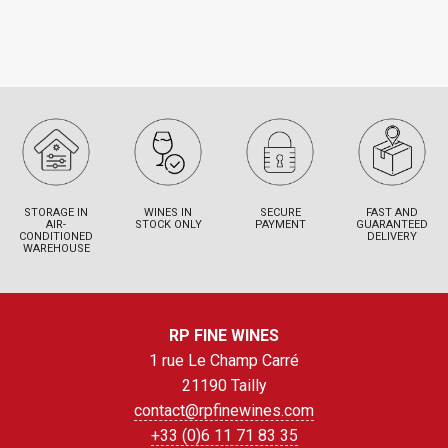
STORAGE IN
WINES IN
SECURE
FAST AND
AIR-
STOCK ONLY
PAYMENT
GUARANTEED
CONDITIONED
DELIVERY
WAREHOUSE
RP FINE WINES
1 rue Le Champ Carré
21190 Tailly
contact@rpfinewines.com
+33 (0)6 11 71 83 35