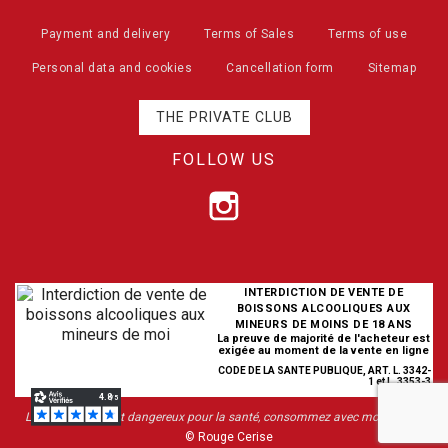
Payment and delivery
Terms of Sales
Terms of use
Personal data and cookies
Cancellation form
Sitemap
THE PRIVATE CLUB
FOLLOW US
INTERDICTION DE VENTE DE
BOISSONS ALCOOLIQUES AUX
MINEURS DE MOINS DE 18 ANS
La preuve de majorité de l'acheteur est
exigée au moment de la vente en ligne
CODE DE LA SANTE PUBLIQUE, ART. L. 3342-
1 et L. 3353-3
L’abus d’alcool est dangereux pour la santé, consommez avec modération
© Rouge Cerise