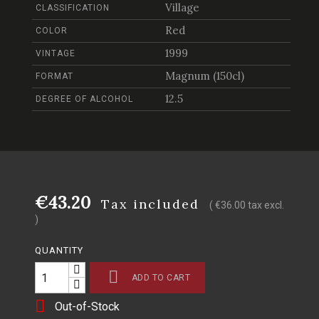
Village
CLASSIFICATION
Red
COLOR
1999
VINTAGE
Magnum (150cl)
FORMAT
12.5
DEGREE OF ALCOHOL
€43.20
Tax included
( €36.00 tax excl.
)
QUANTITY

ADD TO CART

Out-of-Stock