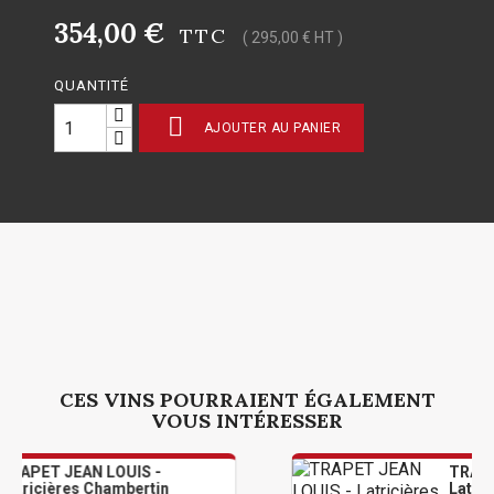
354,00 €
TTC
( 295,00 € HT )
QUANTITÉ

AJOUTER AU PANIER
CES VINS POURRAIENT ÉGALEMENT
VOUS INTÉRESSER
 LOUIS -
TRAPET JEAN LOUI
Chambertin
Latricières Chambe