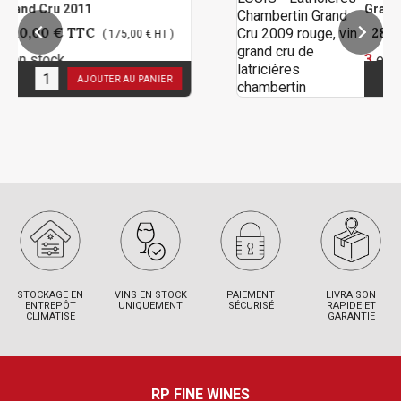
11
Grand Cru 2009
TC
282,00 €
TTC
( 175,00 € HT )
( 
3
en stock
AJOUTER AU PANIER
AJOUTER
STOCKAGE EN
VINS EN STOCK
PAIEMENT
LIVRAISON
ENTREPÔT
UNIQUEMENT
SÉCURISÉ
RAPIDE ET
CLIMATISÉ
GARANTIE
RP FINE WINES